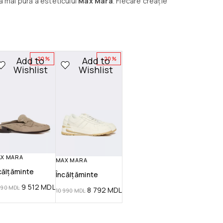
ea mai pură a esteticului
Max Mara
. Fiecare creație
Add to
Add to
-20%
-20%
Wishlist
Wishlist
X MARA
MAX MARA
călțăminte
Încălțăminte
9 512
MDL
890
MDL
8 792
MDL
10 990
MDL