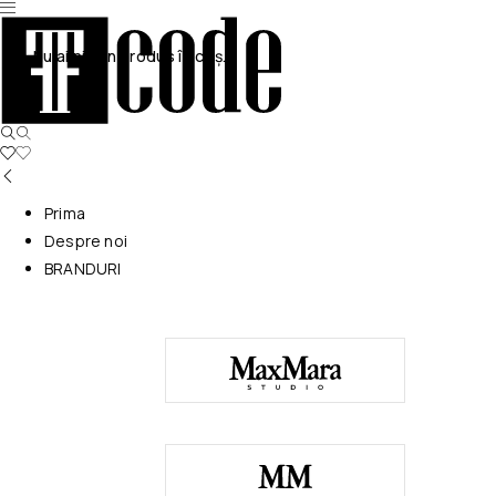
Nu ai niciun produs în coș.
Prima
Despre noi
BRANDURI