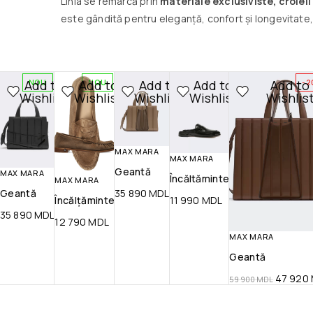
Linia se remarcă prin
materiale exclusiviste, croieli
este gândită pentru eleganță, confort și longevitate,
Add to
Add to
Add to
Add to
Add to
NOU
NOU
-2
Wishlist
Wishlist
Wishlist
Wishlist
Wishlis
MAX MARA
MAX MARA
Geantă
MAX MARA
Încăltăminte
MAX MARA
Geantă
35 890
MDL
Încălțăminte
11 990
MDL
35 890
MDL
12 790
MDL
MAX MARA
Geantă
47 920
59 900
MDL