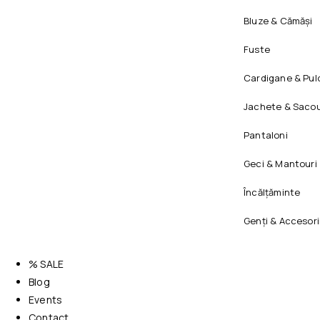
Bluze & Cămăși
Fuste
Cardigane & Pul
Jachete & Sacou
Pantaloni
Geci & Mantouri
Încălțăminte
Genți & Accesori
% SALE
Blog
Events
Contact