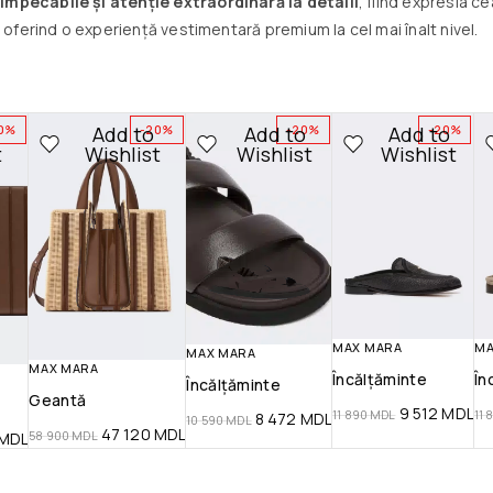
 impecabile și atenție extraordinară la detalii
, fiind expresia c
 oferind o experiență vestimentară premium la cel mai înalt nivel.
Add to
Add to
Add to
0%
-20%
-20%
-20%
t
Wishlist
Wishlist
Wishlist
MAX MARA
MA
MAX MARA
MAX MARA
Încălțăminte
În
Încălțăminte
Geantă
9 512
MDL
11 890
MDL
11 
8 472
MDL
10 590
MDL
47 120
MDL
58 900
MDL
MDL