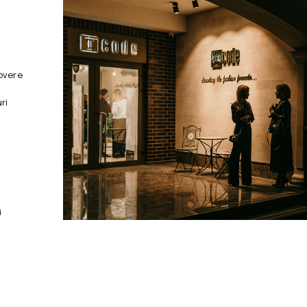
overe
ri
i