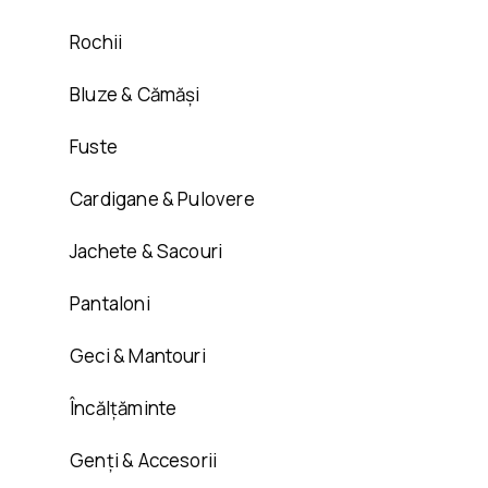
Rochii
Bluze & Cămăși
Fuste
Cardigane & Pulovere
Jachete & Sacouri
Pantaloni
Geci & Mantouri
Încălțăminte
Genți & Accesorii