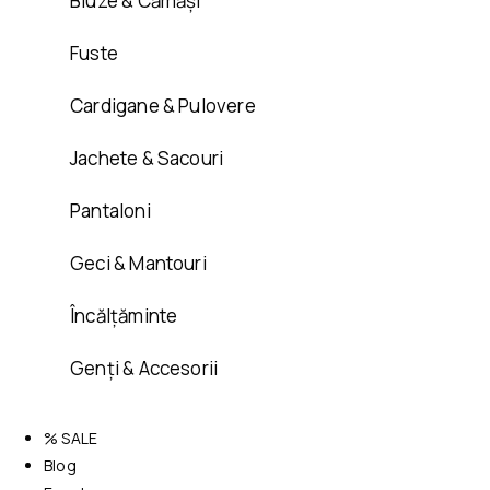
Bluze & Cămăși
Fuste
Cardigane & Pulovere
Jachete & Sacouri
Pantaloni
Geci & Mantouri
Încălțăminte
Genți & Accesorii
% SALE
Blog