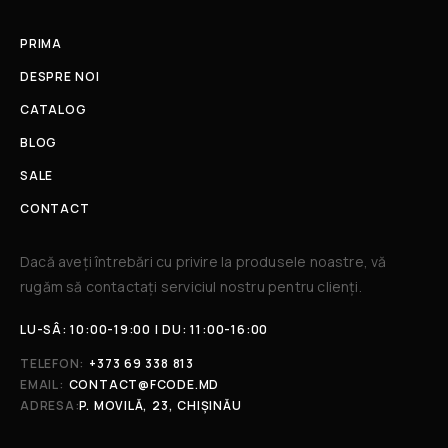
PRIMA
DESPRE NOI
CATALOG
BLOG
SALE
CONTACT
Dacă aveți întrebări cu privire la produsele noastre, vă
rugăm să contactați serviciul nostru pentru clienți.​
LU-SÂ: 10:00-19:00 | DU: 11:00-16:00
TELEFON:
+373 69 338 813
EMAIL:
CONTACT@FCODE.MD
ADRESA:
P. MOVILĂ, 23, CHIȘINĂU