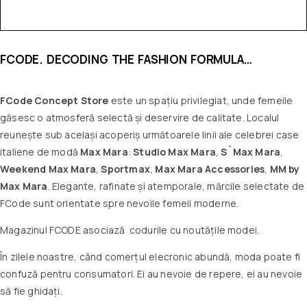
FCODE. DECODING THE FASHION FORMULA…
FCode Concept Store
este un spațiu privilegiat, unde femeile
găsesc o atmosferă selectă și deservire de calitate. Localul
reunește sub același acoperiș următoarele linii ale celebrei case
italiene de modă
Max Mara
:
Studio Max Mara
,
S`Max Mara
,
Weekend Max Mara
,
Sportmax
,
Max Mara
Accessories
,
MM by
Max Mara
. Elegante, rafinate și atemporale, mărcile selectate de
FCode sunt orientate spre nevoile femeii moderne.
Magazinul FCODE asociază codurile cu noutățile modei.
În zilele noastre, când comerțul elecronic abundă, moda poate fi
confuză pentru consumatori. Ei au nevoie de repere, ei au nevoie
să fie ghidați.