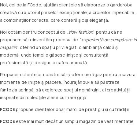
Noi, cei de la FCode, ajutăm clientele să elaboreze o garderoba
creativă cu ajutorul pieselor excepționale, a croielilor impecabile,
a combinațiilor corecte, care conferă șic și eleganță.
Noi optăm pentru conceptul de „
slow fashion
”, pentru că ne
propunem să reinventăm procesul de “
experiență de cumpărare în
magazin
”, oferind un spațiu privilegiat, o ambianță caldă și
modernă, unde femeile găsesc liniște și consultanță
profesionistă și, desigur, o cafea aromată.
Propunem clientelor noastre să-și ofere un răgaz pentru a savura
momente de liniște și plăcere, încurajându-le să păstreze
fantezia aprinsă, să exploreze spațiul nemărginit al creativității
inspirate din colecțiile alese cu mare grijă.
FCODE
propune clientelor doar mărci de prestigiu și cu tradiții.
FCODE
este mai mult decât un simplu magazin de vestimentație.