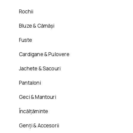
Rochii
Bluze & Cămăși
Fuste
Cardigane & Pulovere
Jachete & Sacouri
Pantaloni
Geci & Mantouri
Încălțăminte
Genți & Accesorii