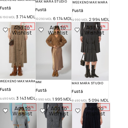
MAX MARA STUDIO
WEEKEND MAX MARA
Fustă
Fustă
Fustă
3 714
MDL
6 190
MDL
6 174
MDL
2 994
MDL
10 290
MDL
4 990
MDL
Add to
Add to
Add to
-30%
-50%
-40%
Wishlist
Wishlist
Wishlist
WEEKEND MAX MARA
MM
MAX MARA STUDIO
Fustă
Fustă
Fustă
3 143
MDL
1 995
MDL
4 490
MDL
3 990
MDL
5 094
MDL
8 490
MDL
Add to
Add to
Add to
-30%
-30%
-50%
Wishlist
Wishlist
Wishlist