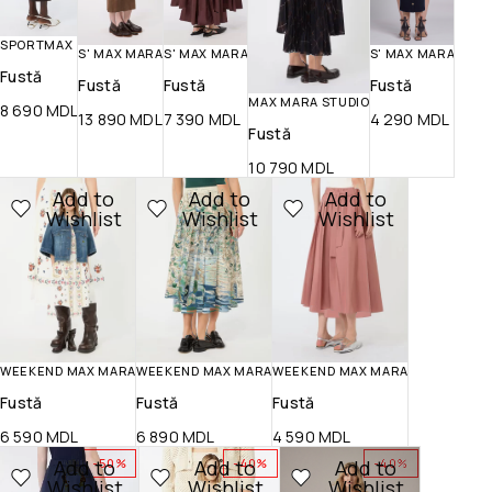
SPORTMAX
S' MAX MARA
S' MAX MARA
S' MAX MARA
Fustă
Fustă
Fustă
Fustă
MAX MARA STUDIO
8 690
MDL
13 890
MDL
7 390
MDL
4 290
MDL
Fustă
10 790
MDL
Add to
Add to
Add to
Wishlist
Wishlist
Wishlist
WEEKEND MAX MARA
WEEKEND MAX MARA
WEEKEND MAX MARA
Fustă
Fustă
Fustă
6 590
MDL
6 890
MDL
4 590
MDL
Add to
Add to
Add to
-50%
-40%
-40%
Wishlist
Wishlist
Wishlist