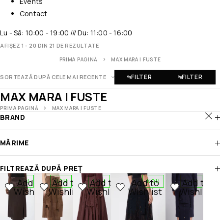
Events
Contact
Lu - Sâ: 10:00 - 19:00 /// Du: 11:00 - 16:00
AFIȘEZ 1 - 20 DIN 21 DE REZULTATE
PRIMA PAGINĂ
MAX MARA | FUSTE
FILTER
FILTER
SORTEAZĂ DUPĂ CELE MAI RECENTE
MAX MARA | FUSTE
PRIMA PAGINĂ
MAX MARA | FUSTE
BRAND
MĂRIME
FILTREAZĂ DUPĂ PREȚ
Add to
Add to
Add to
Add to
Add to
NOU
NOU
NOU
NOU
NOU
Wishlist
Wishlist
Wishlist
Wishlist
Wishlist