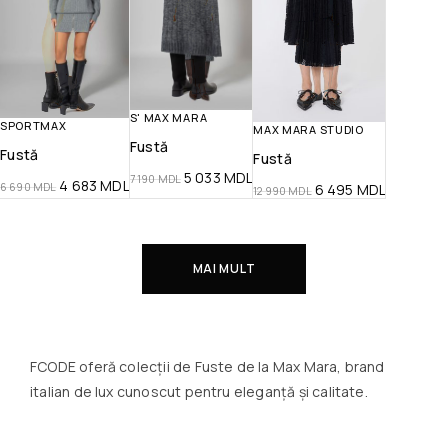
S' MAX MARA
SPORTMAX
MAX MARA STUDIO
Fustă
Fustă
Fustă
5 033
MDL
7 190
MDL
4 683
MDL
6 690
MDL
6 495
MDL
12 990
MDL
MAI MULT
FCODE oferă colecții de Fuste de la Max Mara, brand
italian de lux cunoscut pentru eleganță și calitate.