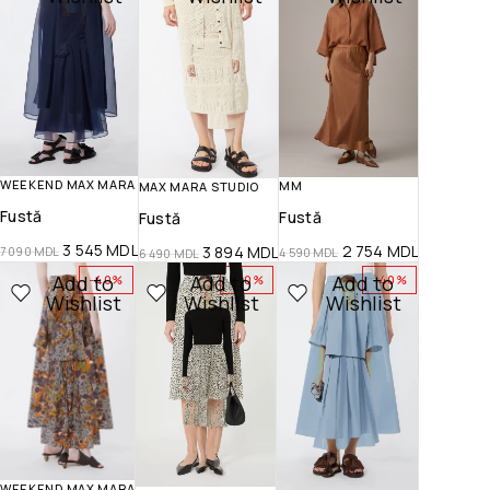
WEEKEND MAX MARA
MM
MAX MARA STUDIO
Fustă
Fustă
Fustă
3 545
MDL
2 754
MDL
3 894
MDL
7 090
MDL
4 590
MDL
6 490
MDL
Add to
Add to
Add to
-40%
-40%
-40%
Wishlist
Wishlist
Wishlist
WEEKEND MAX MARA