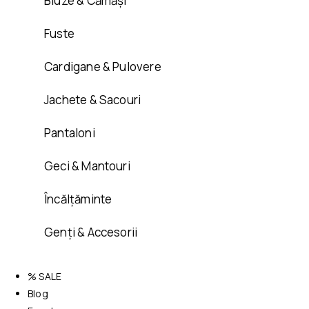
Bluze & Cămăși
Fuste
Cardigane & Pulovere
Jachete & Sacouri
Pantaloni
Geci & Mantouri
Încălțăminte
Genți & Accesorii
% SALE
Blog