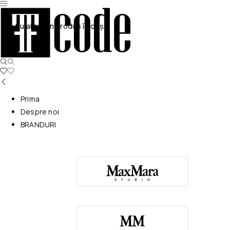
Nu ai niciun produs în coș.
Prima
Despre noi
BRANDURI