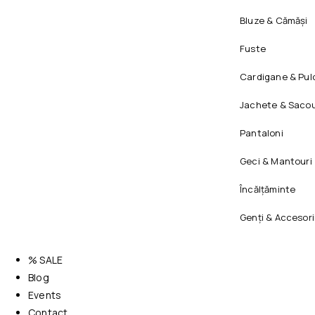
Bluze & Cămăși
Fuste
Cardigane & Pul
Jachete & Sacou
Pantaloni
Geci & Mantouri
Încălțăminte
Genți & Accesori
% SALE
Blog
Events
Contact