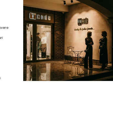
overe
ri
i