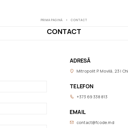
PRIMA PAGINĂ
CONTACT
CONTACT
ADRESĂ
Mitropolit P. Movilă, 23 | Ch
TELEFON
+373 69 338 813
EMAIL
contact@fcode.md