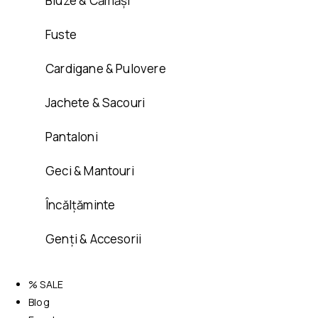
Bluze & Cămăși
Fuste
Cardigane & Pulovere
Jachete & Sacouri
Pantaloni
Geci & Mantouri
Încălțăminte
Genți & Accesorii
% SALE
Blog