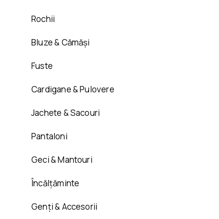
Rochii
Bluze & Cămăși
Fuste
Cardigane & Pulovere
Jachete & Sacouri
Pantaloni
Geci & Mantouri
Încălțăminte
Genți & Accesorii