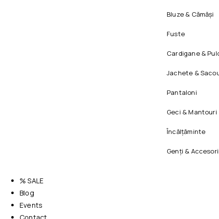
Bluze & Cămăși
Fuste
Cardigane & Pul
Jachete & Sacou
Pantaloni
Geci & Mantouri
Încălțăminte
Genți & Accesori
% SALE
Blog
Events
Contact