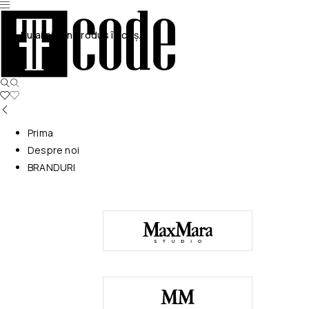
Nu ai niciun produs în coș.
Prima
Despre noi
BRANDURI