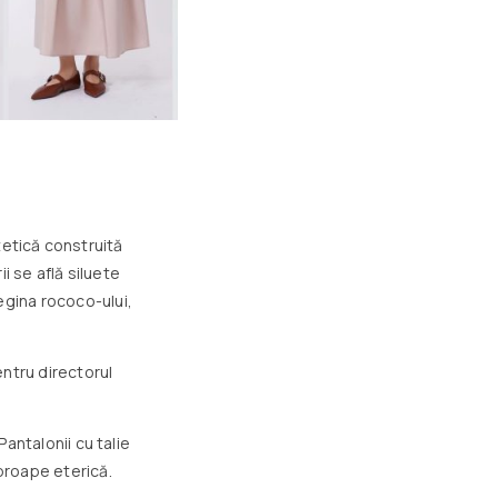
tetică construită
i se află siluete
egina rococo-ului,
entru directorul
Pantalonii cu talie
proape eterică.