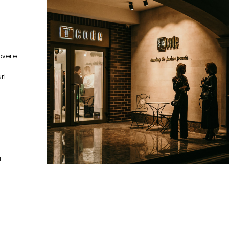
overe
ri
i