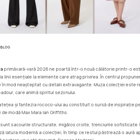
BLOG
ra
primăvară-vară 2026 ne poartă într-o nouă călătorie printr-o es
a linii esențiale la elemente care atrag privirea. În centrul propuneri
 în mod neașteptat cu detalii extravagante. Muza colecției este r
our, care animă spiritul sezonului.
atețea și fantezia rococo-ului au constituit o sursă de inspirație p
i de modă Max Mara Ian Griffiths.
sunt sacourile structurate, migălos croite, trenciurile sofisticate. 
ză latura modernă a colecției, în timp ce restul păstrează o aură a