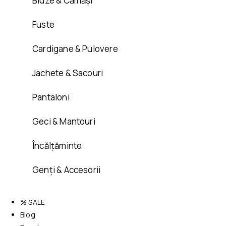
Bluze & Cămăși
Fuste
Cardigane & Pulovere
Jachete & Sacouri
Pantaloni
Geci & Mantouri
Încălțăminte
Genți & Accesorii
% SALE
Blog