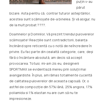
puțin v-au
părut
bizare. Asta pentru că, contrar tuturor asteptărilor,
acestea sunt scămoșate de-a binelea. Și vă asigur, nu
de la mult probat ????.
Doamnelor și Domnilor, Vă prezint trendul puloverelor
scămoșate! Reacțiile sunt contradictorii, balanța
înclinând spre reticentă cu o notă de neîncredere în
privire. Eu fac parte din cealaltă categorie, care, deși
fără o încântare absolută, am decis să accept
provocarea. Totusi, mi-am zis eu, designerii
SPORTMAX se evidentiază mereu prin soluții mai
avangardiste. În plus, am rămas totalmente cucerită
de calitatea puloverelor din aceasta capsulă. Or, o
astfel de compoziție din 57% lână, 25% angora, 17%
poliamida si 1% elastan nu are cum să nu te
impresioneze.