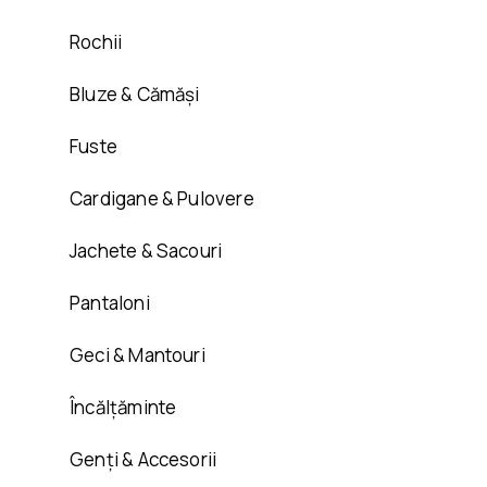
Rochii
Bluze & Cămăși
Fuste
Cardigane & Pulovere
Jachete & Sacouri
Pantaloni
Geci & Mantouri
Încălțăminte
Genți & Accesorii