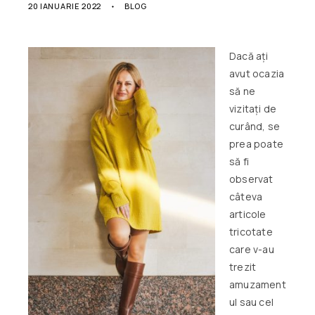
20 IANUARIE 2022
BLOG
Dacă ați
avut ocazia
să ne
vizitați de
curând, se
prea poate
să fi
observat
câteva
articole
tricotate
care v-au
trezit
amuzament
ul sau cel