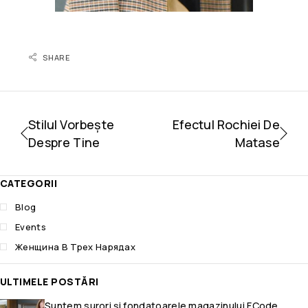
SHARE
Stilul Vorbește
Efectul Rochiei De
Despre Tine
Matase
CATEGORII
Blog
Events
Женщина В Трех Нарядах
ULTIMELE POSTĂRI
Suntem surori și fondatoarele magazinului FCode