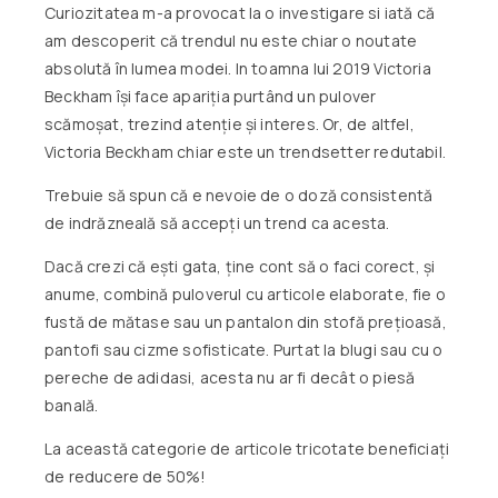
Curiozitatea m-a provocat la o investigare si iată că
am descoperit că trendul nu este chiar o noutate
absolută în lumea modei. In toamna lui 2019 Victoria
Beckham își face apariția purtând un pulover
scămoșat, trezind atenție și interes. Or, de altfel,
Victoria Beckham chiar este un trendsetter redutabil.
Trebuie să spun că e nevoie de o doză consistentă
de indrăzneală să accepți un trend ca acesta.
Dacă crezi că ești gata, ține cont să o faci corect, și
anume, combină puloverul cu articole elaborate, fie o
fustă de mătase sau un pantalon din stofă prețioasă,
pantofi sau cizme sofisticate. Purtat la blugi sau cu o
pereche de adidasi, acesta nu ar fi decât o piesă
banală.
La această categorie de articole tricotate beneficiați
de reducere de 50%!