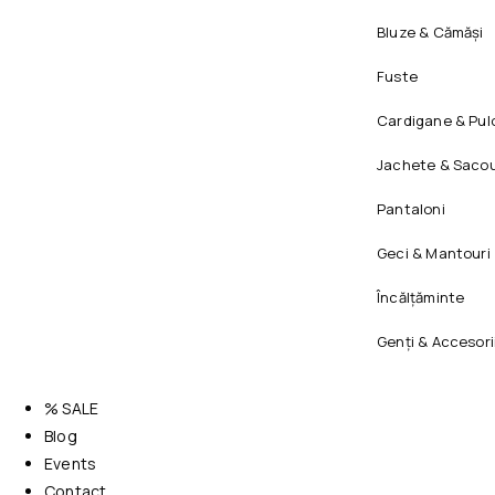
Bluze & Cămăși
Fuste
Cardigane & Pul
Jachete & Sacou
Pantaloni
Geci & Mantouri
Încălțăminte
Genți & Accesori
% SALE
Blog
Events
Contact