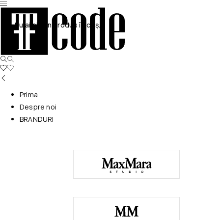
Nu ai niciun produs în coș.
Prima
Despre noi
BRANDURI