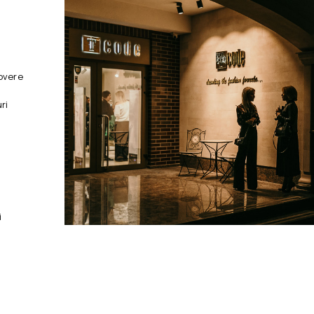
overe
ri
i