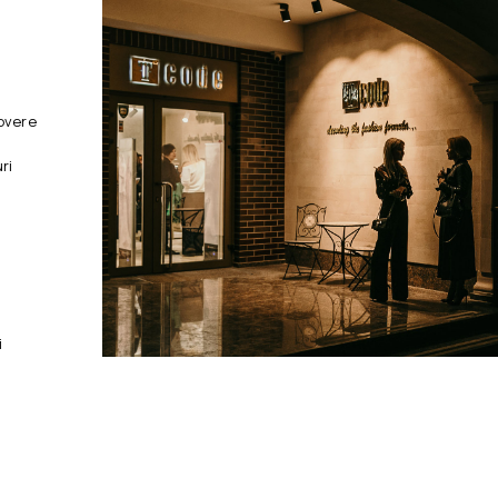
overe
ri
i