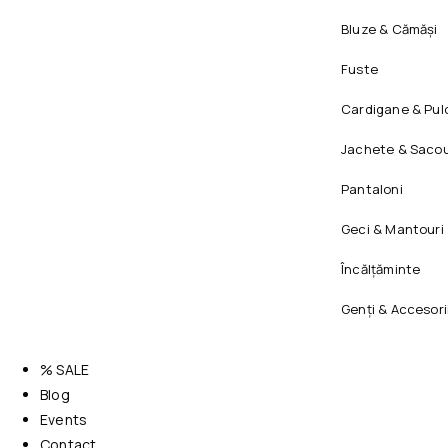
Bluze & Cămăși
Fuste
Cardigane & Pul
Jachete & Sacou
Pantaloni
Geci & Mantouri
Încălțăminte
Genți & Accesori
% SALE
Blog
Events
Contact