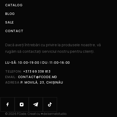
CATALOG
BLOG
SALE
CONTACT
Dacă aveți întrebări cu privire la produsele noastre, vă
rugăm să contactați serviciul nostru pentru clienți.​
LU-SÂ: 10:00-19:00 | DU: 11:00-16:00
TELEFON:
+373 69 338 813
EMAIL:
CONTACT@FCODE.MD
ADRESA:
P. MOVILĂ, 23, CHIȘINĂU
© 2026 FCode. Creat cu ♥ de kernelstudio.