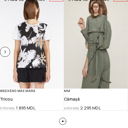
WEEKEND MAX MARA
MM
Tricou
Cămașă
1 895
MDL
2 295
MDL
3 790
MDL
4 590
MDL