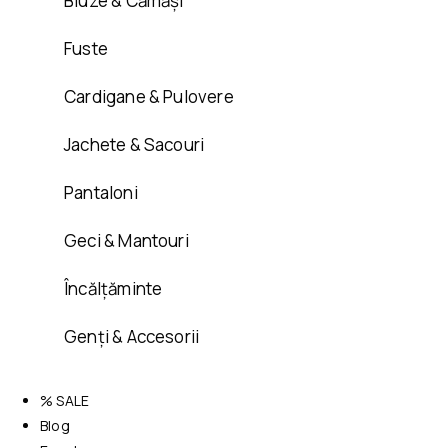
Bluze & Cămăși
Fuste
Cardigane & Pulovere
Jachete & Sacouri
Pantaloni
Geci & Mantouri
Încălțăminte
Genți & Accesorii
% SALE
Blog