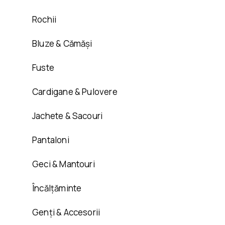
Rochii
Bluze & Cămăși
Fuste
Cardigane & Pulovere
Jachete & Sacouri
Pantaloni
Geci & Mantouri
Încălțăminte
Genți & Accesorii