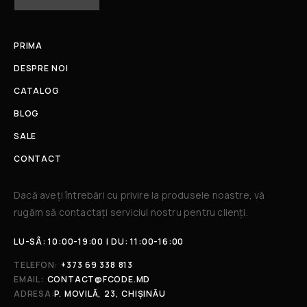
PRIMA
DESPRE NOI
CATALOG
BLOG
SALE
CONTACT
Dacă aveți întrebări cu privire la produsele noastre, vă
rugăm să contactați serviciul nostru pentru clienți.​
LU-SÂ: 10:00-19:00 | DU: 11:00-16:00
TELEFON:
+373 69 338 813
EMAIL:
CONTACT@FCODE.MD
ADRESA:
P. MOVILĂ, 23, CHIȘINĂU