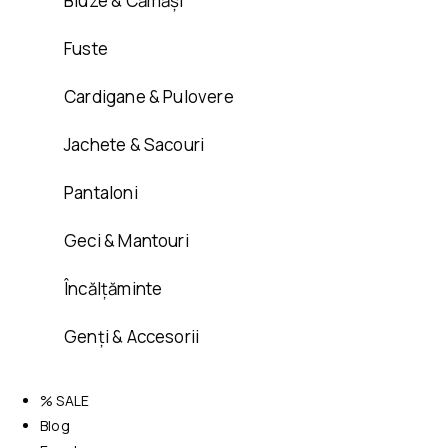
Bluze & Cămăși
Fuste
Cardigane & Pulovere
Jachete & Sacouri
Pantaloni
Geci & Mantouri
Încălțăminte
Genți & Accesorii
% SALE
Blog