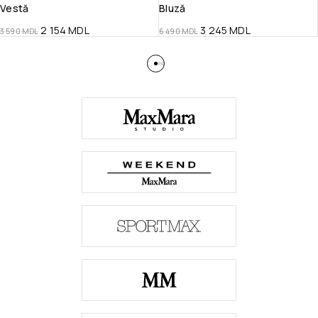
Vestă
Bluză
2 154
MDL
3 245
MDL
3 590
MDL
6 490
MDL