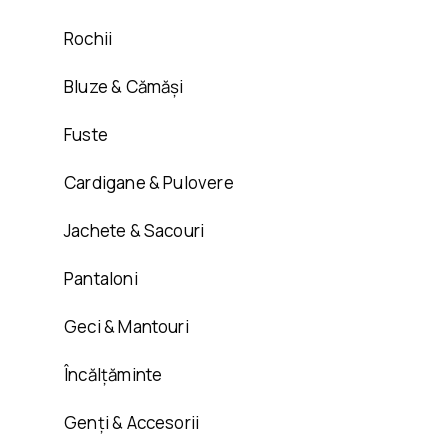
Rochii
Bluze & Cămăși
Fuste
Cardigane & Pulovere
Jachete & Sacouri
Pantaloni
Geci & Mantouri
Încălțăminte
Genți & Accesorii