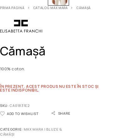
PRIMA PAGINĂ
CATALOG MAX MARA
CĂMAȘĂ
Cămașă
100% coton.
ÎN PREZENT, ACEST PRODUS NU ESTE ÎN STOC ȘI
ESTE INDISPONIBIL.
SKU:
CA01831E2
SHARE
ADD TO WISHLIST
CATEGORIE:
MAX MARA | BLUZE &
CĂMĂȘI