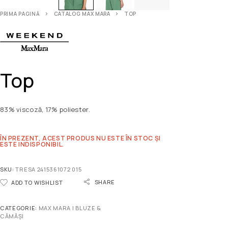
PRIMA PAGINĂ
CATALOG MAX MARA
TOP
Top
83% viscoză, 17% poliester.
ÎN PREZENT, ACEST PRODUS NU ESTE ÎN STOC ȘI
ESTE INDISPONIBIL.
SKU:
TRESA 2415361072 015
SHARE
ADD TO WISHLIST
CATEGORIE:
MAX MARA | BLUZE &
CĂMĂȘI