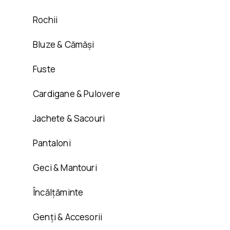
Rochii
Bluze & Cămăși
Fuste
Cardigane & Pulovere
Jachete & Sacouri
Pantaloni
Geci & Mantouri
Încălțăminte
Genți & Accesorii