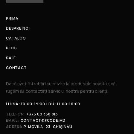
PRIMA
DESPRE NOI
CATALOG
BLOG
SALE
CONTACT
Dacă aveți întrebări cu privire la produsele noastre, vă
rugăm să contactați serviciul nostru pentru clienți.​
LU-SÂ: 10:00-19:00 | DU: 11:00-16:00
TELEFON:
+373 69 338 813
EMAIL:
CONTACT@FCODE.MD
ADRESA:
P. MOVILĂ, 23, CHIȘINĂU