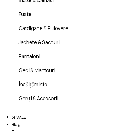
Bluze & Cămăși
Fuste
Cardigane & Pulovere
Jachete & Sacouri
Pantaloni
Geci & Mantouri
Încălțăminte
Genți & Accesorii
% SALE
Blog