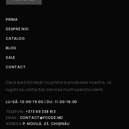
PRIMA
DESPRE NOI
CATALOG
BLOG
SALE
CONTACT
Dacă aveți întrebări cu privire la produsele noastre, vă
rugăm să contactați serviciul nostru pentru clienți.​
LU-SÂ: 10:00-19:00 | DU: 11:00-16:00
TELEFON:
+373 69 338 813
EMAIL:
CONTACT@FCODE.MD
ADRESA:
P. MOVILĂ, 23, CHIȘINĂU