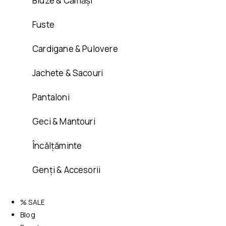
Bluze & Cămăși
Fuste
Cardigane & Pulovere
Jachete & Sacouri
Pantaloni
Geci & Mantouri
Încălțăminte
Genți & Accesorii
% SALE
Blog