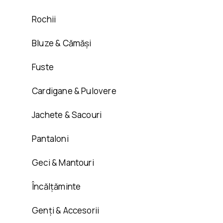
Rochii
Bluze & Cămăși
Fuste
Cardigane & Pulovere
Jachete & Sacouri
Pantaloni
Geci & Mantouri
Încălțăminte
Genți & Accesorii