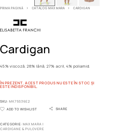
PRIMA PAGINĂ
CATALOG MAX MARA
CARDIGAN
Cardigan
45% viscoză, 28% lână, 27% acril, 4% poliamid.
ÎN PREZENT, ACEST PRODUS NU ESTE ÎN STOC ȘI
ESTE INDISPONIBIL.
SKU:
MK75S36E2
SHARE
ADD TO WISHLIST
CATEGORIE:
MAX MARA |
CARDIGANE & PULOVERE