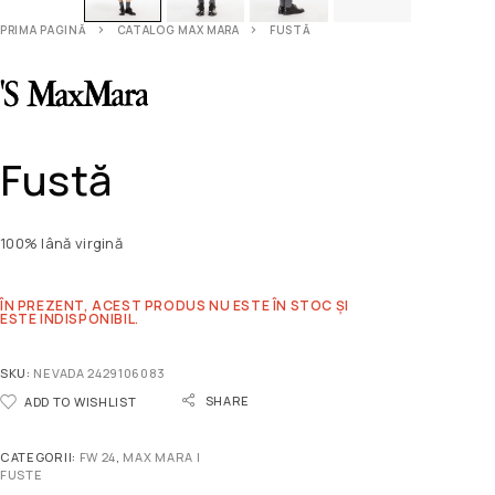
PRIMA PAGINĂ
CATALOG MAX MARA
FUSTĂ
Fustă
100% lână virgină
ÎN PREZENT, ACEST PRODUS NU ESTE ÎN STOC ȘI
ESTE INDISPONIBIL.
SKU:
NEVADA 2429106083
SHARE
ADD TO WISHLIST
CATEGORII:
FW 24
,
MAX MARA |
FUSTE