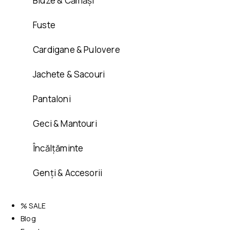
Bluze & Cămăși
Fuste
Cardigane & Pulovere
Jachete & Sacouri
Pantaloni
Geci & Mantouri
Încălțăminte
Genți & Accesorii
% SALE
Blog