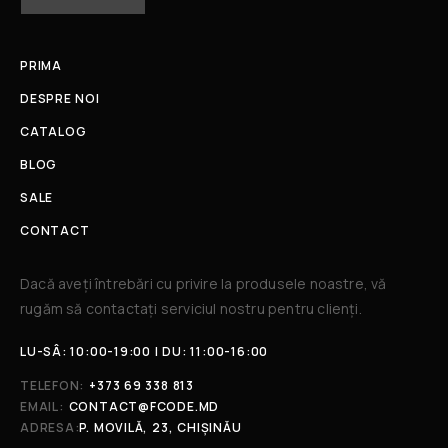
PRIMA
DESPRE NOI
CATALOG
BLOG
SALE
CONTACT
Dacă aveți întrebări cu privire la produsele noastre, vă
rugăm să contactați serviciul nostru pentru clienți.​
LU-SÂ: 10:00-19:00 | DU: 11:00-16:00
TELEFON:
+373 69 338 813
EMAIL:
CONTACT@FCODE.MD
ADRESA:
P. MOVILĂ, 23, CHIȘINĂU