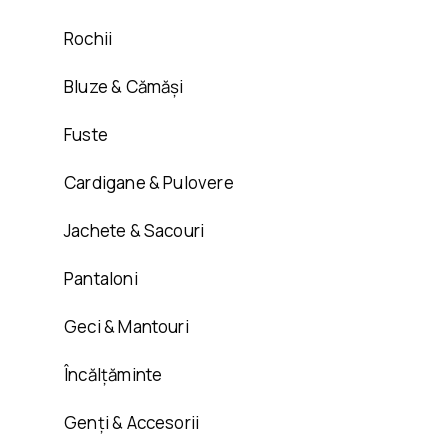
Rochii
Bluze & Cămăși
Fuste
Cardigane & Pulovere
Jachete & Sacouri
Pantaloni
Geci & Mantouri
Încălțăminte
Genți & Accesorii