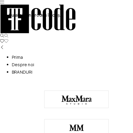
Nu ai niciun produs în coș.
Prima
Despre noi
BRANDURI