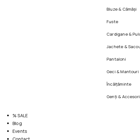
Bluze & Cămăși
Fuste
Cardigane & Pul
Jachete & Sacou
Pantaloni
Geci & Mantouri
Încălțăminte
Genți & Accesori
% SALE
Blog
Events
Contact