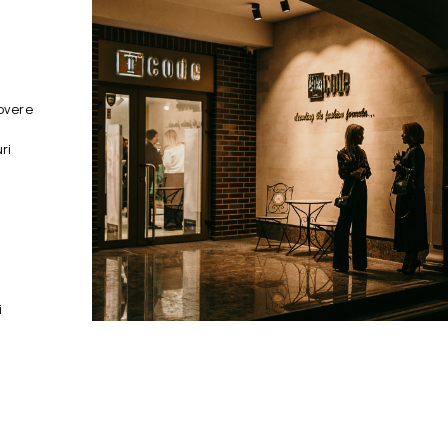
overe
ri
i