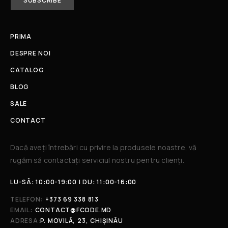
PRIMA
DESPRE NOI
CATALOG
BLOG
SALE
CONTACT
Dacă aveți întrebări cu privire la produsele noastre, vă
rugăm să contactați serviciul nostru pentru clienți.​
LU-SÂ: 10:00-19:00 | DU: 11:00-16:00
TELEFON:
+373 69 338 813
EMAIL:
CONTACT@FCODE.MD
ADRESA:
P. MOVILĂ, 23, CHIȘINĂU