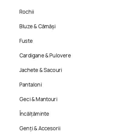
Rochii
Bluze & Cămăși
Fuste
Cardigane & Pulovere
Jachete & Sacouri
Pantaloni
Geci & Mantouri
Încălțăminte
Genți & Accesorii