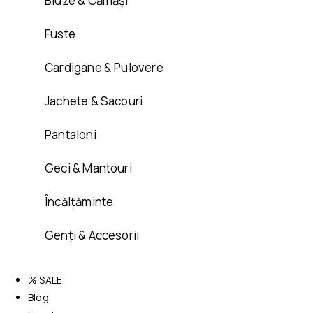
Bluze & Cămăși
Fuste
Cardigane & Pulovere
Jachete & Sacouri
Pantaloni
Geci & Mantouri
Încălțăminte
Genți & Accesorii
% SALE
Blog