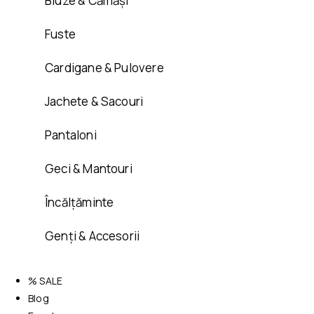
Bluze & Cămăși
Fuste
Cardigane & Pulovere
Jachete & Sacouri
Pantaloni
Geci & Mantouri
Încălțăminte
Genți & Accesorii
% SALE
Blog