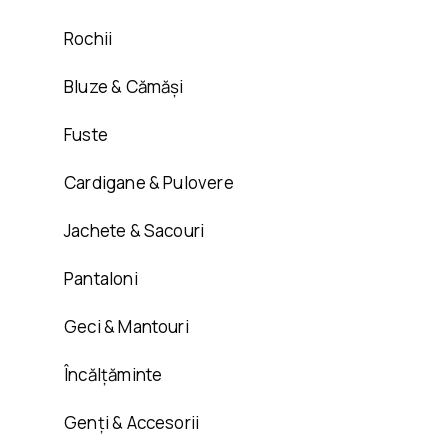
Rochii
Bluze & Cămăși
Fuste
Cardigane & Pulovere
Jachete & Sacouri
Pantaloni
Geci & Mantouri
Încălțăminte
Genți & Accesorii