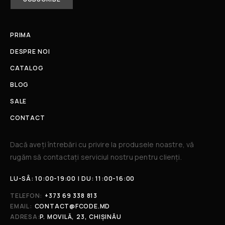
PRIMA
DESPRE NOI
CATALOG
BLOG
SALE
CONTACT
Dacă aveți întrebări cu privire la produsele noastre, vă
rugăm să contactați serviciul nostru pentru clienți.​
LU-SÂ: 10:00-19:00 | DU: 11:00-16:00
TELEFON:
+373 69 338 813
EMAIL:
CONTACT@FCODE.MD
ADRESA:
P. MOVILĂ, 23, CHIȘINĂU