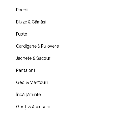
Rochii
Bluze & Cămăși
Fuste
Cardigane & Pulovere
Jachete & Sacouri
Pantaloni
Geci & Mantouri
Încălțăminte
Genți & Accesorii