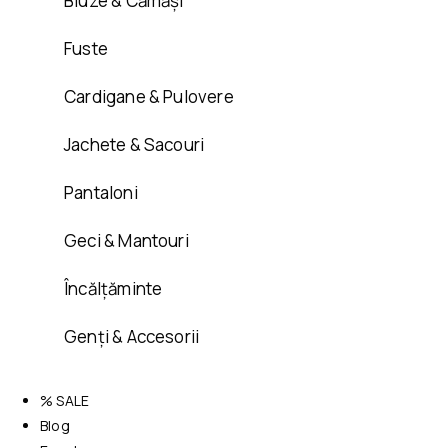
Bluze & Cămăși
Fuste
Cardigane & Pulovere
Jachete & Sacouri
Pantaloni
Geci & Mantouri
Încălțăminte
Genți & Accesorii
% SALE
Blog