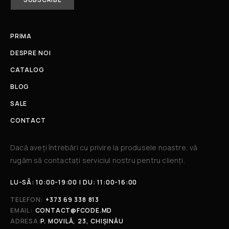
PRIMA
DESPRE NOI
CATALOG
BLOG
SALE
CONTACT
Dacă aveți întrebări cu privire la produsele noastre, vă
rugăm să contactați serviciul nostru pentru clienți.​
LU-SÂ: 10:00-19:00 | DU: 11:00-16:00
TELEFON:
+373 69 338 813
EMAIL:
CONTACT@FCODE.MD
ADRESA:
P. MOVILĂ, 23, CHIȘINĂU