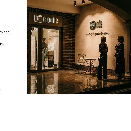
overe
ri
i