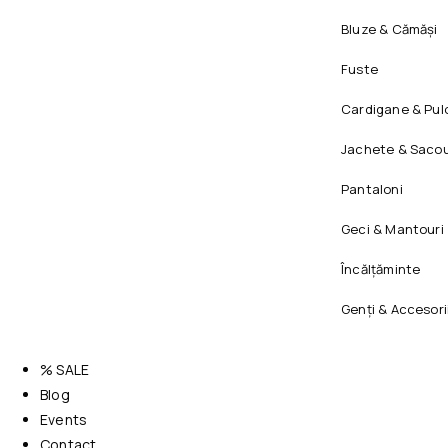
Bluze & Cămăși
Fuste
Cardigane & Pul
Jachete & Sacou
Pantaloni
Geci & Mantouri
Încălțăminte
Genți & Accesori
% SALE
Blog
Events
Contact