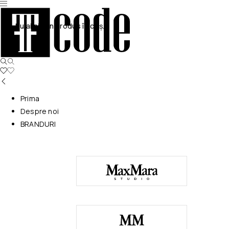
Nu ai niciun produs în coș.
Prima
Despre noi
BRANDURI