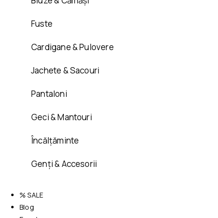
Bluze & Cămăși
Fuste
Cardigane & Pulovere
Jachete & Sacouri
Pantaloni
Geci & Mantouri
Încălțăminte
Genți & Accesorii
% SALE
Blog