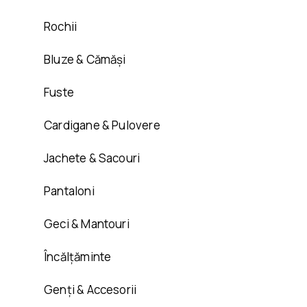
Rochii
Bluze & Cămăși
Fuste
Cardigane & Pulovere
Jachete & Sacouri
Pantaloni
Geci & Mantouri
Încălțăminte
Genți & Accesorii