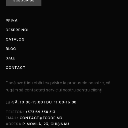
PRIMA
DESPRE NOI
CATALOG
BLOG
SALE
CONTACT
Dacă aveți întrebări cu privire la produsele noastre, vă
rugăm să contactați serviciul nostru pentru clienți.​
LU-SÂ: 10:00-19:00 | DU: 11:00-16:00
TELEFON:
+373 69 338 813
EMAIL:
CONTACT@FCODE.MD
ADRESA:
P. MOVILĂ, 23, CHIȘINĂU