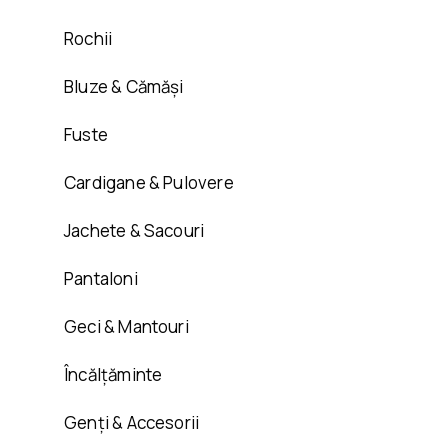
Rochii
Bluze & Cămăși
Fuste
Cardigane & Pulovere
Jachete & Sacouri
Pantaloni
Geci & Mantouri
Încălțăminte
Genți & Accesorii