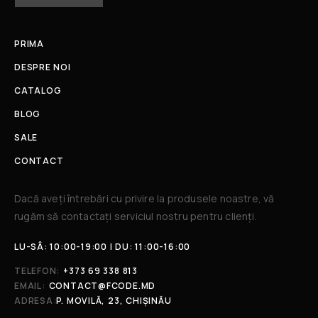
PRIMA
DESPRE NOI
CATALOG
BLOG
SALE
CONTACT
Dacă aveți întrebări cu privire la produsele noastre, vă
rugăm să contactați serviciul nostru pentru clienți.​
LU-SÂ: 10:00-19:00 | DU: 11:00-16:00
TELEFON:
+373 69 338 813
EMAIL:
CONTACT@FCODE.MD
ADRESA:
P. MOVILĂ, 23, CHIȘINĂU