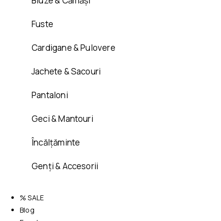
Bluze & Cămăși
Fuste
Cardigane & Pulovere
Jachete & Sacouri
Pantaloni
Geci & Mantouri
Încălțăminte
Genți & Accesorii
% SALE
Blog