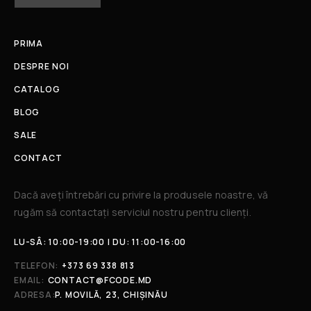
PRIMA
DESPRE NOI
CATALOG
BLOG
SALE
CONTACT
Dacă aveți întrebări cu privire la produsele noastre, vă
rugăm să contactați serviciul nostru pentru clienți.​
LU-SÂ: 10:00-19:00 | DU: 11:00-16:00
TELEFON:
+373 69 338 813
EMAIL:
CONTACT@FCODE.MD
ADRESA:
P. MOVILĂ, 23, CHIȘINĂU