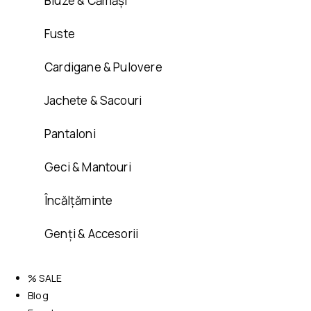
Bluze & Cămăși
Fuste
Cardigane & Pulovere
Jachete & Sacouri
Pantaloni
Geci & Mantouri
Încălțăminte
Genți & Accesorii
% SALE
Blog