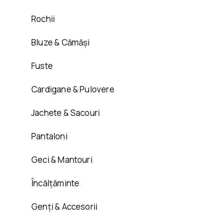
Rochii
Bluze & Cămăși
Fuste
Cardigane & Pulovere
Jachete & Sacouri
Pantaloni
Geci & Mantouri
Încălțăminte
Genți & Accesorii