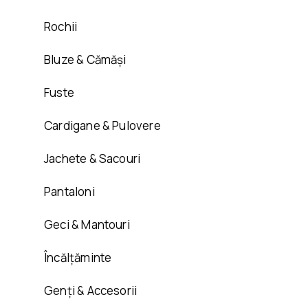
Rochii
Bluze & Cămăși
Fuste
Cardigane & Pulovere
Jachete & Sacouri
Pantaloni
Geci & Mantouri
Încălțăminte
Genți & Accesorii