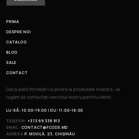
PRIMA
DESPRE NOI
CATALOG
BLOG
SALE
CONTACT
Dacă aveți întrebări cu privire la produsele noastre, vă
rugăm să contactați serviciul nostru pentru clienți.​
LU-SÂ: 10:00-19:00 | DU: 11:00-16:00
TELEFON:
+373 69 338 813
EMAIL:
CONTACT@FCODE.MD
ADRESA:
P. MOVILĂ, 23, CHIȘINĂU