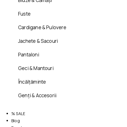
Bluze & Cămăși
Fuste
Cardigane & Pulovere
Jachete & Sacouri
Pantaloni
Geci & Mantouri
Încălțăminte
Genți & Accesorii
% SALE
Blog