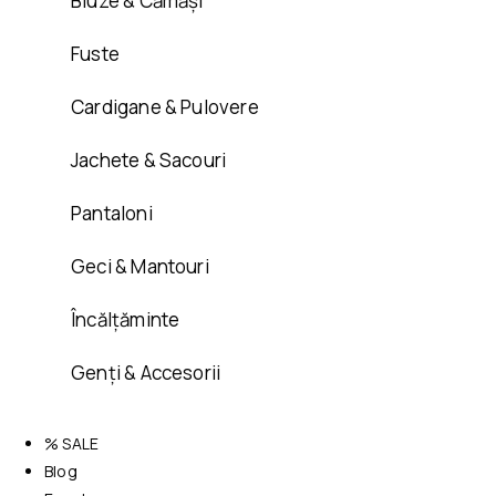
Bluze & Cămăși
Fuste
Cardigane & Pulovere
Jachete & Sacouri
Pantaloni
Geci & Mantouri
Încălțăminte
Genți & Accesorii
% SALE
Blog