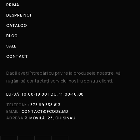
PRIMA
DESPRE NOI
CATALOG
BLOG
SALE
CONTACT
Dacă aveți întrebări cu privire la produsele noastre, vă
rugăm să contactați serviciul nostru pentru clienți.​
LU-SÂ: 10:00-19:00 | DU: 11:00-16:00
TELEFON:
+373 69 338 813
EMAIL:
CONTACT@FCODE.MD
ADRESA:
P. MOVILĂ, 23, CHIȘINĂU