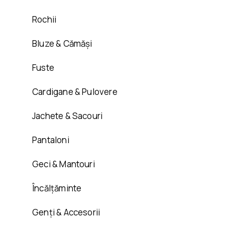
Rochii
Bluze & Cămăși
Fuste
Cardigane & Pulovere
Jachete & Sacouri
Pantaloni
Geci & Mantouri
Încălțăminte
Genți & Accesorii