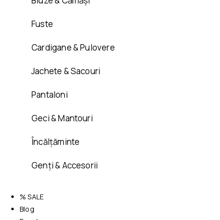
Bluze & Cămăși
Fuste
Cardigane & Pulovere
Jachete & Sacouri
Pantaloni
Geci & Mantouri
Încălțăminte
Genți & Accesorii
% SALE
Blog