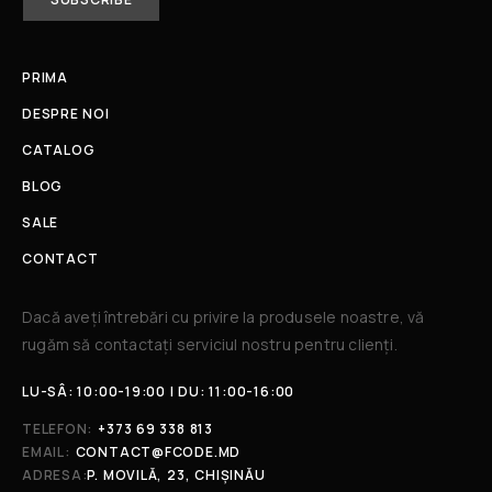
PRIMA
DESPRE NOI
CATALOG
BLOG
SALE
CONTACT
Dacă aveți întrebări cu privire la produsele noastre, vă
rugăm să contactați serviciul nostru pentru clienți.​
LU-SÂ: 10:00-19:00 | DU: 11:00-16:00
TELEFON:
+373 69 338 813
EMAIL:
CONTACT@FCODE.MD
ADRESA:
P. MOVILĂ, 23, CHIȘINĂU