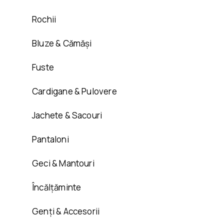
Rochii
Bluze & Cămăși
Fuste
Cardigane & Pulovere
Jachete & Sacouri
Pantaloni
Geci & Mantouri
Încălțăminte
Genți & Accesorii