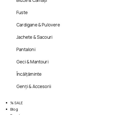
Bluze & Cămăși
Fuste
Cardigane & Pulovere
Jachete & Sacouri
Pantaloni
Geci & Mantouri
Încălțăminte
Genți & Accesorii
% SALE
Blog