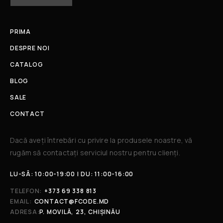
PRIMA
DESPRE NOI
CATALOG
BLOG
SALE
CONTACT
Dacă aveți întrebări cu privire la produsele noastre, vă
rugăm să contactați serviciul nostru pentru clienți.​
LU-SÂ: 10:00-19:00 | DU: 11:00-16:00
TELEFON:
+373 69 338 813
EMAIL:
CONTACT@FCODE.MD
ADRESA:
P. MOVILĂ, 23, CHIȘINĂU