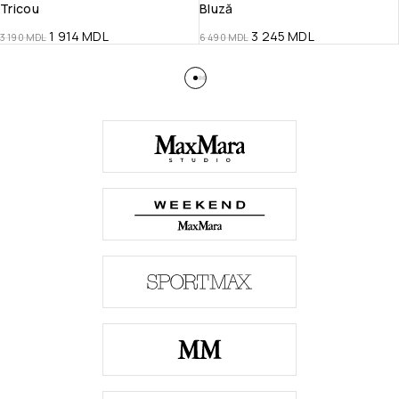
Tricou
Bluză
1 914
MDL
3 245
MDL
3 190
MDL
6 490
MDL