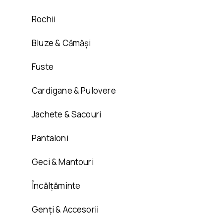
Rochii
Bluze & Cămăși
Fuste
Cardigane & Pulovere
Jachete & Sacouri
Pantaloni
Geci & Mantouri
Încălțăminte
Genți & Accesorii