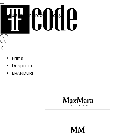
Nu ai niciun produs în coș.
Prima
Despre noi
BRANDURI