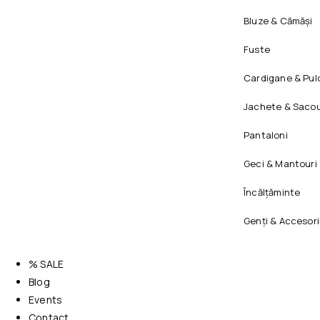
Bluze & Cămăși
Fuste
Cardigane & Pul
Jachete & Sacou
Pantaloni
Geci & Mantouri
Încălțăminte
Genți & Accesori
% SALE
Blog
Events
Contact