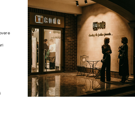
overe
ri
i