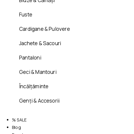
Bluze & Cămăși
Fuste
Cardigane & Pulovere
Jachete & Sacouri
Pantaloni
Geci & Mantouri
Încălțăminte
Genți & Accesorii
% SALE
Blog