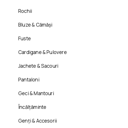
Rochii
Bluze & Cămăși
Fuste
Cardigane & Pulovere
Jachete & Sacouri
Pantaloni
Geci & Mantouri
Încălțăminte
Genți & Accesorii