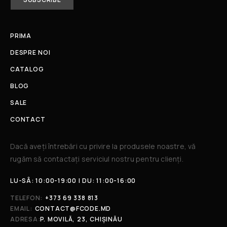
PRIMA
DESPRE NOI
CATALOG
BLOG
SALE
CONTACT
Dacă aveți întrebări cu privire la produsele noastre, vă
rugăm să contactați serviciul nostru pentru clienți.​
LU-SÂ: 10:00-19:00 | DU: 11:00-16:00
TELEFON:
+373 69 338 813
EMAIL:
CONTACT@FCODE.MD
ADRESA:
P. MOVILĂ, 23, CHIȘINĂU