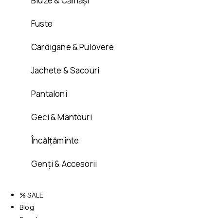
Bluze & Cămăși
Fuste
Cardigane & Pulovere
Jachete & Sacouri
Pantaloni
Geci & Mantouri
Încălțăminte
Genți & Accesorii
% SALE
Blog