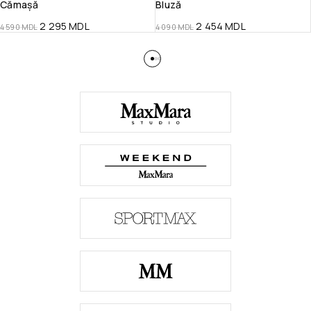
Cămașă
Bluză
2 295
MDL
2 454
MDL
4 590
MDL
4 090
MDL