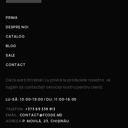
PRIMA
DESPRE NOI
CATALOG
BLOG
SALE
CONTACT
Dacă aveți întrebări cu privire la produsele noastre, vă
rugăm să contactați serviciul nostru pentru clienți.​
LU-SÂ: 10:00-19:00 | DU: 11:00-16:00
TELEFON:
+373 69 338 813
EMAIL:
CONTACT@FCODE.MD
ADRESA:
P. MOVILĂ, 23, CHIȘINĂU