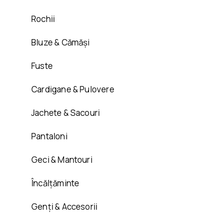
Rochii
Bluze & Cămăși
Fuste
Cardigane & Pulovere
Jachete & Sacouri
Pantaloni
Geci & Mantouri
Încălțăminte
Genți & Accesorii