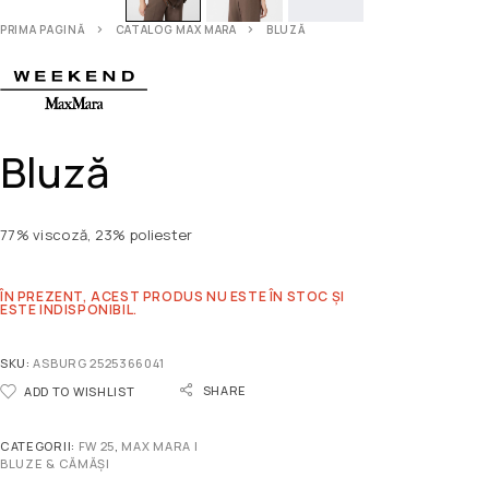
PRIMA PAGINĂ
CATALOG MAX MARA
BLUZĂ
Bluză
77% viscoză, 23% poliester
ÎN PREZENT, ACEST PRODUS NU ESTE ÎN STOC ȘI
ESTE INDISPONIBIL.
SKU:
ASBURG 2525366041
SHARE
ADD TO WISHLIST
CATEGORII:
FW 25
,
MAX MARA |
BLUZE & CĂMĂȘI