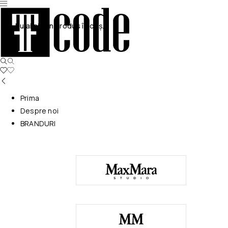
Nu ai niciun produs în coș.
Prima
Despre noi
BRANDURI