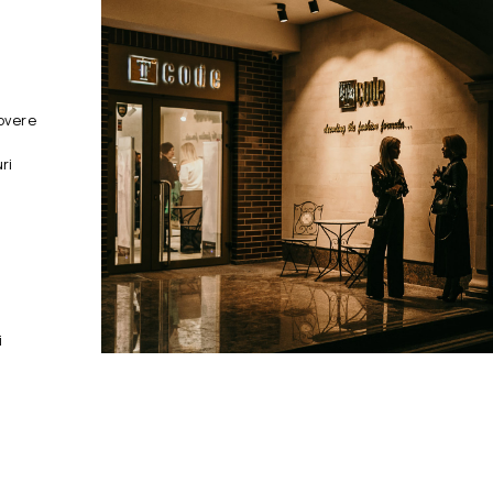
overe
ri
i