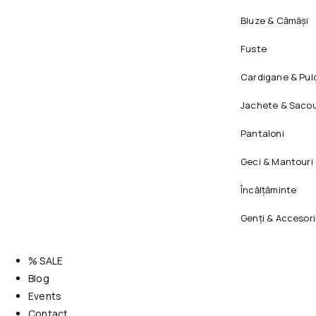
Bluze & Cămăși
Fuste
Cardigane & Pul
Jachete & Sacou
Pantaloni
Geci & Mantouri
Încălțăminte
Genți & Accesori
% SALE
Blog
Events
Contact