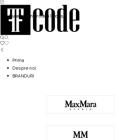
Nu ai niciun produs în coș.
Prima
Despre noi
BRANDURI