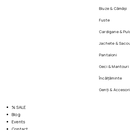
Bluze & Cămăși
Fuste
Cardigane & Pul
Jachete & Sacou
Pantaloni
Geci & Mantouri
Încălțăminte
Genți & Accesori
% SALE
Blog
Events
Contact