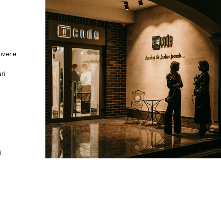
overe
ri
i