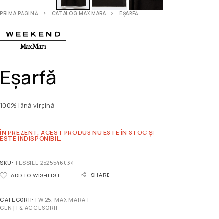
PRIMA PAGINĂ
CATALOG MAX MARA
EȘARFĂ
Eșarfă
100% lână virgină
ÎN PREZENT, ACEST PRODUS NU ESTE ÎN STOC ȘI
ESTE INDISPONIBIL.
SKU:
TESSILE 2525546034
SHARE
ADD TO WISHLIST
CATEGORII:
FW 25
,
MAX MARA |
GENȚI & ACCESORII