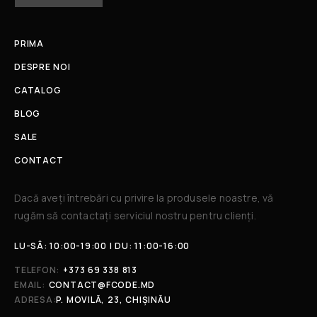
PRIMA
DESPRE NOI
CATALOG
BLOG
SALE
CONTACT
Dacă aveți întrebări cu privire la produsele noastre, vă
rugăm să contactați serviciul nostru pentru clienți.​
LU-SÂ: 10:00-19:00 | DU: 11:00-16:00
TELEFON:
+373 69 338 813
EMAIL:
CONTACT@FCODE.MD
ADRESA:
P. MOVILĂ, 23, CHIȘINĂU