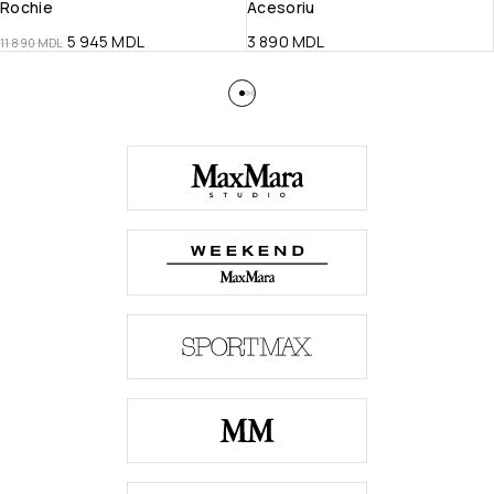
Rochie
Acesoriu
5 945
MDL
3 890
MDL
11 890
MDL