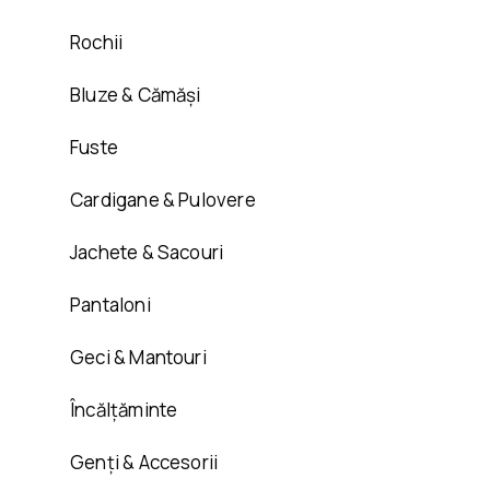
Rochii
Bluze & Cămăși
Fuste
Cardigane & Pulovere
Jachete & Sacouri
Pantaloni
Geci & Mantouri
Încălțăminte
Genți & Accesorii