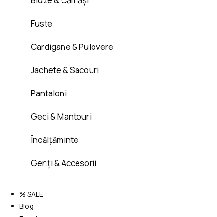
Bluze & Cămăși
Fuste
Cardigane & Pulovere
Jachete & Sacouri
Pantaloni
Geci & Mantouri
Încălțăminte
Genți & Accesorii
% SALE
Blog