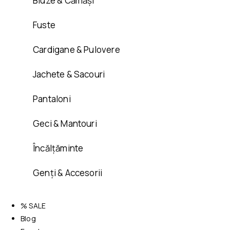
Bluze & Cămăși
Fuste
Cardigane & Pulovere
Jachete & Sacouri
Pantaloni
Geci & Mantouri
Încălțăminte
Genți & Accesorii
% SALE
Blog