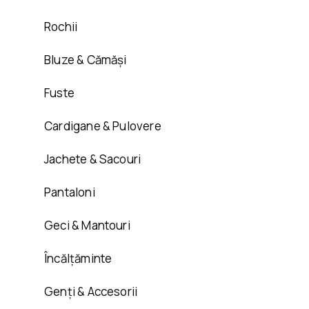
Rochii
Bluze & Cămăși
Fuste
Cardigane & Pulovere
Jachete & Sacouri
Pantaloni
Geci & Mantouri
Încălțăminte
Genți & Accesorii