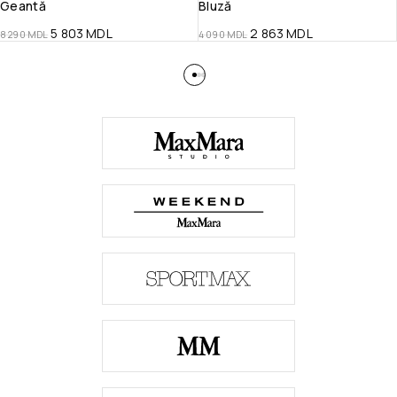
Geantă
Bluză
5 803
MDL
2 863
MDL
8 290
MDL
4 090
MDL