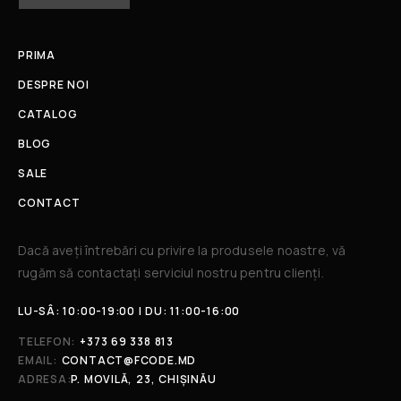
PRIMA
DESPRE NOI
CATALOG
BLOG
SALE
CONTACT
Dacă aveți întrebări cu privire la produsele noastre, vă
rugăm să contactați serviciul nostru pentru clienți.​
LU-SÂ: 10:00-19:00 | DU: 11:00-16:00
TELEFON:
+373 69 338 813
EMAIL:
CONTACT@FCODE.MD
ADRESA:
P. MOVILĂ, 23, CHIȘINĂU