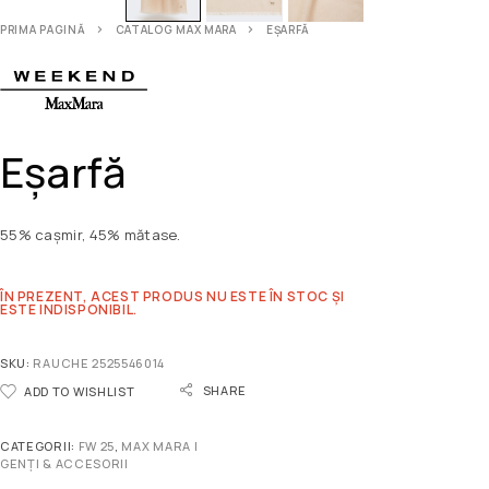
PRIMA PAGINĂ
CATALOG MAX MARA
EȘARFĂ
Eșarfă
55% cașmir, 45% mătase.
ÎN PREZENT, ACEST PRODUS NU ESTE ÎN STOC ȘI
ESTE INDISPONIBIL.
SKU:
RAUCHE 2525546014
SHARE
ADD TO WISHLIST
CATEGORII:
FW 25
,
MAX MARA |
GENȚI & ACCESORII