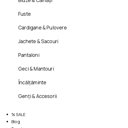
Bluze & Cămăși
Fuste
Cardigane & Pulovere
Jachete & Sacouri
Pantaloni
Geci & Mantouri
Încălțăminte
Genți & Accesorii
% SALE
Blog