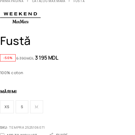
PRIMA PAGINĂ
CATALOG MAX MARA
FUSTĂ
Fustă
3 195
MDL
-50%
6 390
MDL
100% coton
MĂRIMI
XS
S
M
SKU:
TEMPRA 2525106071
SHARE