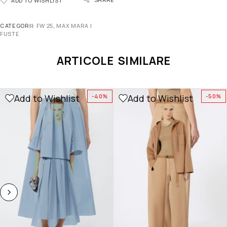
ADD TO WISHLIST
CATEGORII:
FW 25
,
MAX MARA |
FUSTE
ARTICOLE SIMILARE
Add to Wishlist
Add to Wishlist
-40%
-50%