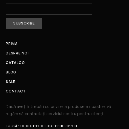
PRIMA
DESPRE NOI
CATALOG
BLOG
SALE
CONTACT
Dacă aveți întrebări cu privire la produsele noastre, vă
rugăm să contactați serviciul nostru pentru clienți.​
LU-SÂ: 10:00-19:00 | DU: 11:00-16:00