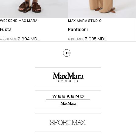
WEEKEND MAX MARA
MAX MARA STUDIO
Fustă
Pantaloni
2 994
MDL
3 095
MDL
4 990
MDL
6 190
MDL