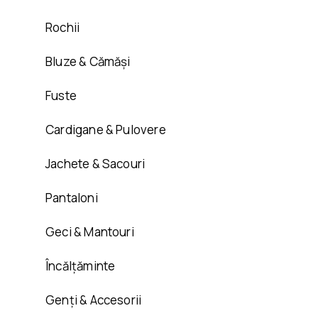
Rochii
Bluze & Cămăși
Fuste
Cardigane & Pulovere
Jachete & Sacouri
Pantaloni
Geci & Mantouri
Încălțăminte
Genți & Accesorii