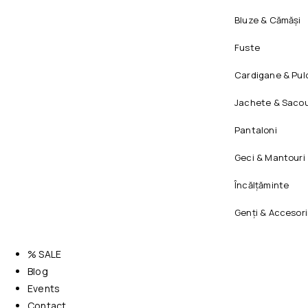
Bluze & Cămăși
Fuste
Cardigane & Pul
Jachete & Sacou
Pantaloni
Geci & Mantouri
Încălțăminte
Genți & Accesori
% SALE
Blog
Events
Contact