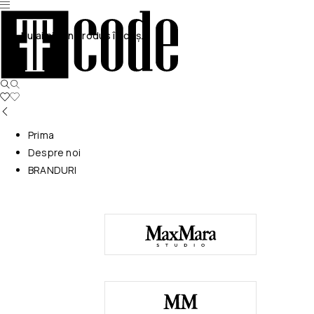
Nu ai niciun produs în coș.
Prima
Despre noi
BRANDURI