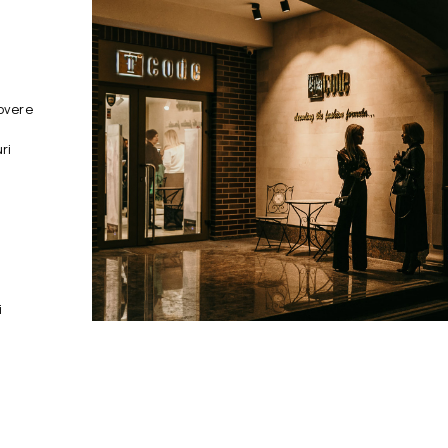
overe
ri
i