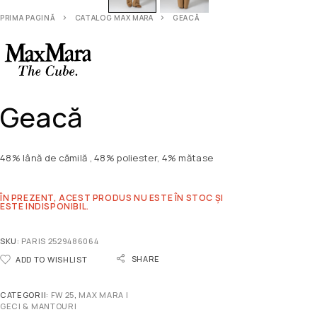
PRIMA PAGINĂ
CATALOG MAX MARA
GEACĂ
Geacă
48% lână de cămilă , 48% poliester, 4% mătase
ÎN PREZENT, ACEST PRODUS NU ESTE ÎN STOC ȘI
ESTE INDISPONIBIL.
SKU:
PARIS 2529486064
SHARE
ADD TO WISHLIST
CATEGORII:
FW 25
,
MAX MARA |
GECI & MANTOURI