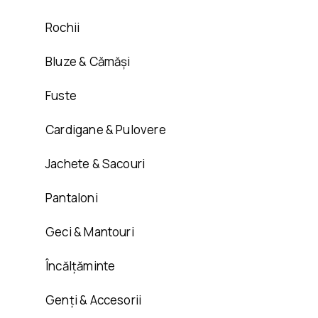
Rochii
Bluze & Cămăși
Fuste
Cardigane & Pulovere
Jachete & Sacouri
Pantaloni
Geci & Mantouri
Încălțăminte
Genți & Accesorii