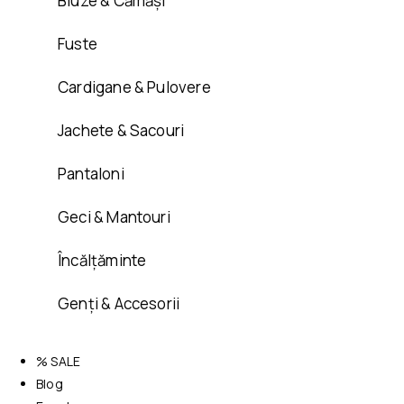
Bluze & Cămăși
Fuste
Cardigane & Pulovere
Jachete & Sacouri
Pantaloni
Geci & Mantouri
Încălțăminte
Genți & Accesorii
% SALE
Blog