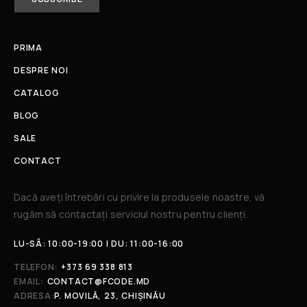
PRIMA
DESPRE NOI
CATALOG
BLOG
SALE
CONTACT
Dacă aveți întrebări cu privire la produsele noastre, vă
rugăm să contactați serviciul nostru pentru clienți.​
LU-SÂ: 10:00-19:00 | DU: 11:00-16:00
TELEFON:
+373 69 338 813
EMAIL:
CONTACT@FCODE.MD
ADRESA:
P. MOVILĂ, 23, CHIȘINĂU