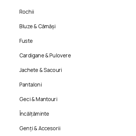
Rochii
Bluze & Cămăși
Fuste
Cardigane & Pulovere
Jachete & Sacouri
Pantaloni
Geci & Mantouri
Încălțăminte
Genți & Accesorii