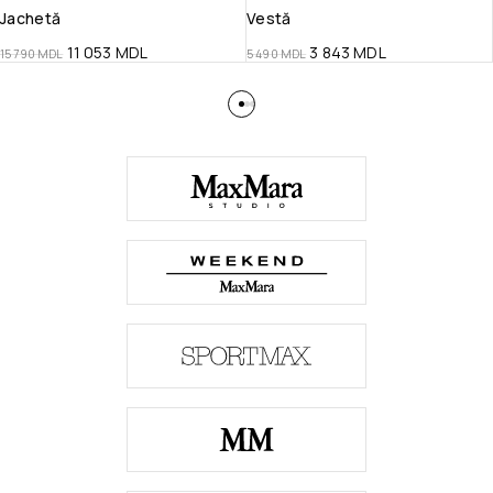
Jachetă
Vestă
11 053
MDL
3 843
MDL
15 790
MDL
5 490
MDL