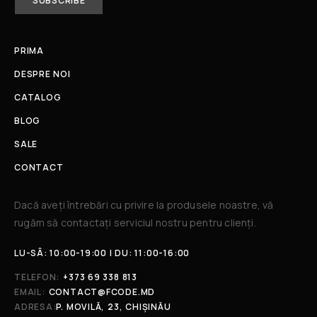
PRIMA
DESPRE NOI
CATALOG
BLOG
SALE
CONTACT
Dacă aveți întrebări cu privire la produsele noastre, vă
rugăm să contactați serviciul nostru pentru clienți.​
LU-SÂ: 10:00-19:00 | DU: 11:00-16:00
TELEFON:
+373 69 338 813
EMAIL:
CONTACT@FCODE.MD
ADRESA:
P. MOVILĂ, 23, CHIȘINĂU