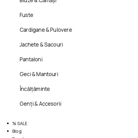
Bluze & Cămăși
Fuste
Cardigane & Pulovere
Jachete & Sacouri
Pantaloni
Geci & Mantouri
Încălțăminte
Genți & Accesorii
% SALE
Blog