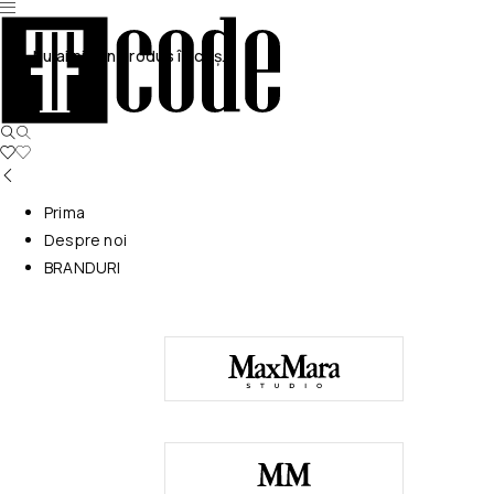
Nu ai niciun produs în coș.
Prima
Despre noi
BRANDURI