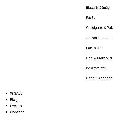
Bluze & Cămăși
Fuste
Cardigane & Pul
Jachete & Sacou
Pantaloni
Geci & Mantouri
Încălțăminte
Genți & Accesori
% SALE
Blog
Events
Contact