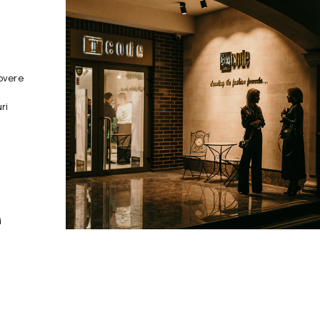
overe
ri
i