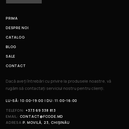
PRIMA
DESPRE NOI
CATALOG
BLOG
SALE
CONTACT
Dacă aveți întrebări cu privire la produsele noastre, vă
rugăm să contactați serviciul nostru pentru clienți.​
LU-SÂ: 10:00-19:00 | DU: 11:00-16:00
TELEFON:
+373 69 338 813
EMAIL:
CONTACT@FCODE.MD
ADRESA:
P. MOVILĂ, 23, CHIȘINĂU