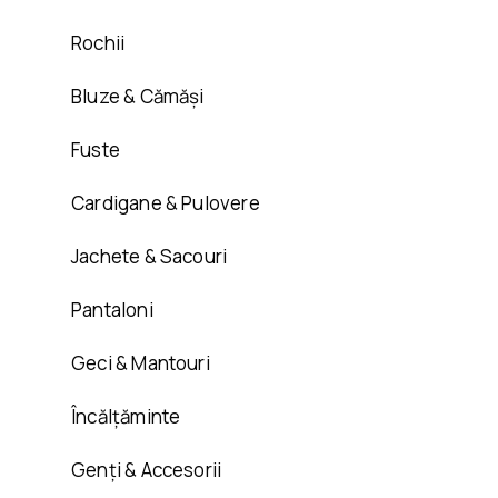
Rochii
Bluze & Cămăși
Fuste
Cardigane & Pulovere
Jachete & Sacouri
Pantaloni
Geci & Mantouri
Încălțăminte
Genți & Accesorii