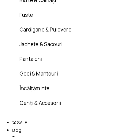
Bluze & Cămăși
Fuste
Cardigane & Pulovere
Jachete & Sacouri
Pantaloni
Geci & Mantouri
Încălțăminte
Genți & Accesorii
% SALE
Blog