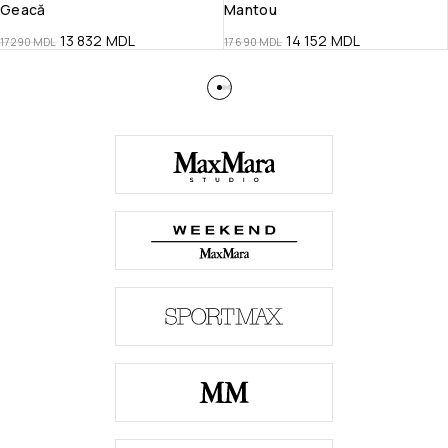
Geacă
Mantou
13 832
MDL
14 152
MDL
17 290
MDL
17 690
MDL