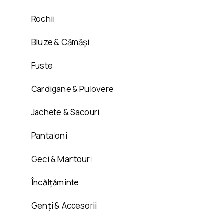
Rochii
Bluze & Cămăși
Fuste
Cardigane & Pulovere
Jachete & Sacouri
Pantaloni
Geci & Mantouri
Încălțăminte
Genți & Accesorii