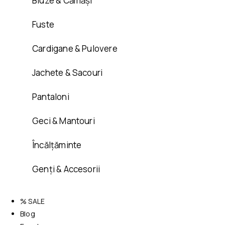
Bluze & Cămăși
Fuste
Cardigane & Pulovere
Jachete & Sacouri
Pantaloni
Geci & Mantouri
Încălțăminte
Genți & Accesorii
% SALE
Blog