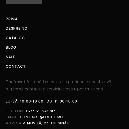
PRIMA
DESPRE NOI
CATALOG
BLOG
SALE
CONTACT
Dacă aveți întrebări cu privire la produsele noastre, vă
rugăm să contactați serviciul nostru pentru clienți.​
LU-SÂ: 10:00-19:00 | DU: 11:00-16:00
TELEFON:
+373 69 338 813
EMAIL:
CONTACT@FCODE.MD
ADRESA:
P. MOVILĂ, 23, CHIȘINĂU