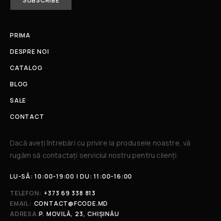
PRIMA
DESPRE NOI
CATALOG
BLOG
SALE
CONTACT
Dacă aveți întrebări cu privire la produsele noastre, vă
rugăm să contactați serviciul nostru pentru clienți.​
LU-SÂ: 10:00-19:00 | DU: 11:00-16:00
TELEFON:
+373 69 338 813
EMAIL:
CONTACT@FCODE.MD
ADRESA:
P. MOVILĂ, 23, CHIȘINĂU