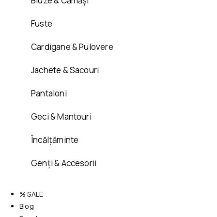
Bluze & Cămăși
Fuste
Cardigane & Pulovere
Jachete & Sacouri
Pantaloni
Geci & Mantouri
Încălțăminte
Genți & Accesorii
% SALE
Blog