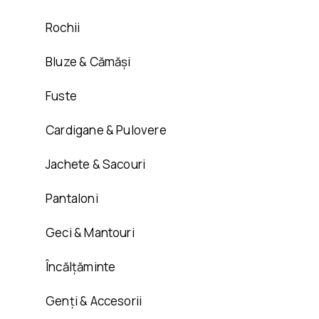
Rochii
Bluze & Cămăși
Fuste
Cardigane & Pulovere
Jachete & Sacouri
Pantaloni
Geci & Mantouri
Încălțăminte
Genți & Accesorii