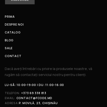
PRIMA
DESPRE NOI
CATALOG
BLOG
SALE
CONTACT
Dacă aveți întrebări cu privire la produsele noastre, vă
rugăm să contactați serviciul nostru pentru clienți.​
LU-SÂ: 10:00-19:00 | DU: 11:00-16:00
TELEFON:
+373 69 338 813
EMAIL:
CONTACT@FCODE.MD
ADRESA:
P. MOVILĂ, 23, CHIȘINĂU