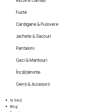
Bluze & Cămăși
Fuste
Cardigane & Pulovere
Jachete & Sacouri
Pantaloni
Geci & Mantouri
Încălțăminte
Genți & Accesorii
% SALE
Blog