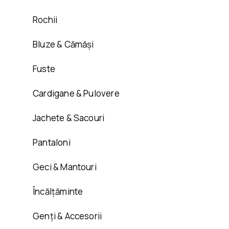
Rochii
Bluze & Cămăși
Fuste
Cardigane & Pulovere
Jachete & Sacouri
Pantaloni
Geci & Mantouri
Încălțăminte
Genți & Accesorii