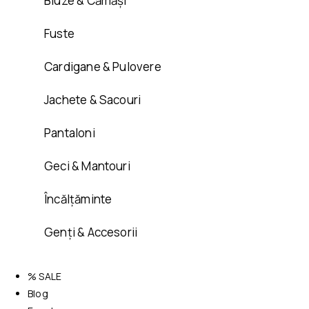
Bluze & Cămăși
Fuste
Cardigane & Pulovere
Jachete & Sacouri
Pantaloni
Geci & Mantouri
Încălțăminte
Genți & Accesorii
% SALE
Blog