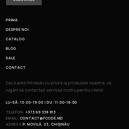
PRIMA
DESPRE NOI
CATALOG
BLOG
SALE
CONTACT
Dacă aveți întrebări cu privire la produsele noastre, vă
rugăm să contactați serviciul nostru pentru clienți.​
LU-SÂ: 10:00-19:00 | DU: 11:00-16:00
TELEFON:
+373 69 338 813
EMAIL:
CONTACT@FCODE.MD
ADRESA:
P. MOVILĂ, 23, CHIȘINĂU