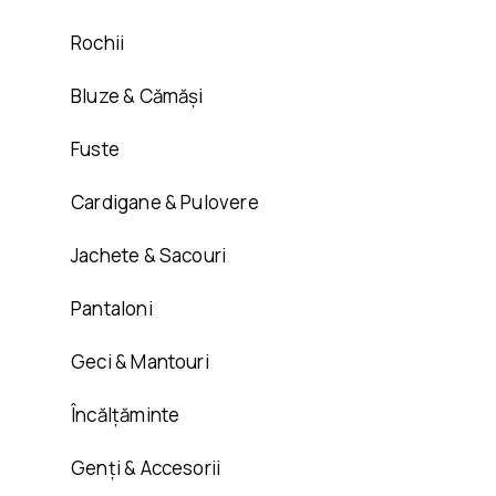
Rochii
Bluze & Cămăși
Fuste
Cardigane & Pulovere
Jachete & Sacouri
Pantaloni
Geci & Mantouri
Încălțăminte
Genți & Accesorii