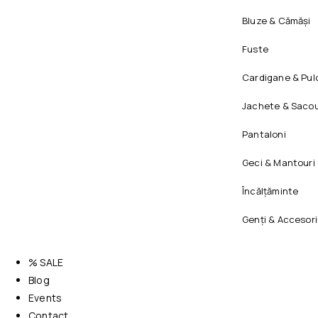
Bluze & Cămăși
Fuste
Cardigane & Pul
Jachete & Sacou
Pantaloni
Geci & Mantouri
Încălțăminte
Genți & Accesori
% SALE
Blog
Events
Contact