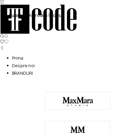
Nu ai niciun produs în coș.
Prima
Despre noi
BRANDURI