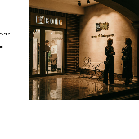
overe
ri
i