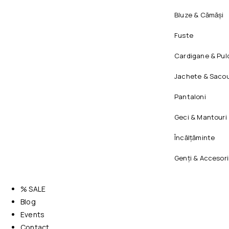
Bluze & Cămăși
Fuste
Cardigane & Pul
Jachete & Sacou
Pantaloni
Geci & Mantouri
Încălțăminte
Genți & Accesori
% SALE
Blog
Events
Contact