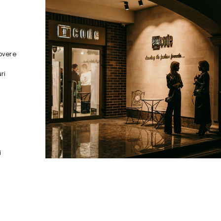
overe
ri
i