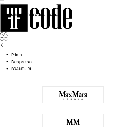
Nu ai niciun produs în coș.
Prima
Despre noi
BRANDURI