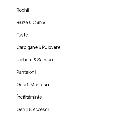
Rochii
Bluze & Cămăși
Fuste
Cardigane & Pulovere
Jachete & Sacouri
Pantaloni
Geci & Mantouri
Încălțăminte
Genți & Accesorii