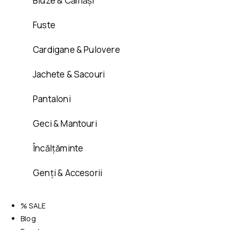
Bluze & Cămăși
Fuste
Cardigane & Pulovere
Jachete & Sacouri
Pantaloni
Geci & Mantouri
Încălțăminte
Genți & Accesorii
% SALE
Blog