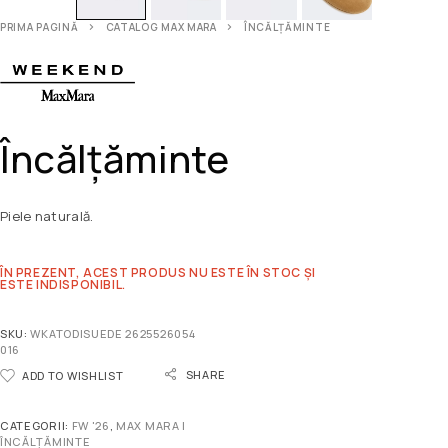
PRIMA PAGINĂ
CATALOG MAX MARA
ÎNCĂLȚĂMINTE
Încălțăminte
Piele naturală.
ÎN PREZENT, ACEST PRODUS NU ESTE ÎN STOC ȘI
ESTE INDISPONIBIL.
SKU:
WKATODISUEDE 2625526054
016
SHARE
ADD TO WISHLIST
CATEGORII:
FW '26
,
MAX MARA |
ÎNCĂLȚĂMINTE