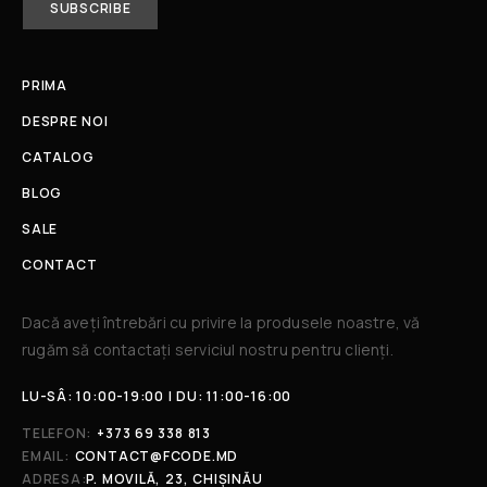
PRIMA
DESPRE NOI
CATALOG
BLOG
SALE
CONTACT
Dacă aveți întrebări cu privire la produsele noastre, vă
rugăm să contactați serviciul nostru pentru clienți.​
LU-SÂ: 10:00-19:00 | DU: 11:00-16:00
TELEFON:
+373 69 338 813
EMAIL:
CONTACT@FCODE.MD
ADRESA:
P. MOVILĂ, 23, CHIȘINĂU