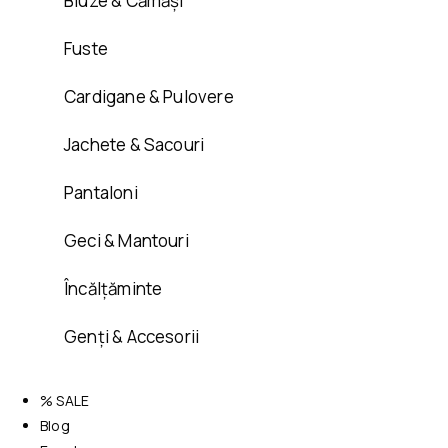
Bluze & Cămăși
Fuste
Cardigane & Pulovere
Jachete & Sacouri
Pantaloni
Geci & Mantouri
Încălțăminte
Genți & Accesorii
% SALE
Blog