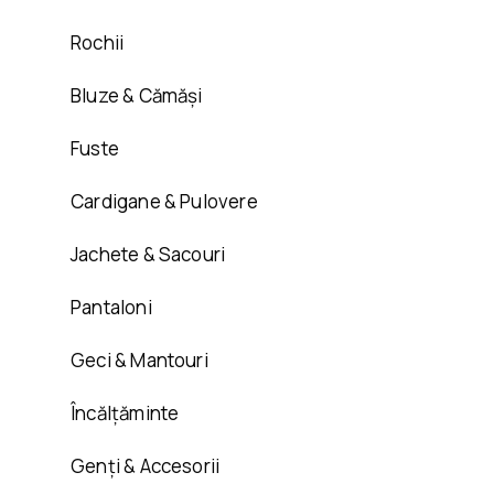
Rochii
Bluze & Cămăși
Fuste
Cardigane & Pulovere
Jachete & Sacouri
Pantaloni
Geci & Mantouri
Încălțăminte
Genți & Accesorii