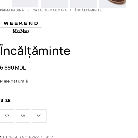
PRIMA PAGINĂ
CATALOG MAX MARA
ÎNCĂLȚĂMINTE
Încălțăminte
6 690
MDL
Piele naturală
SIZE
37
38
39
SKU:
WKALANCIA 2625766054