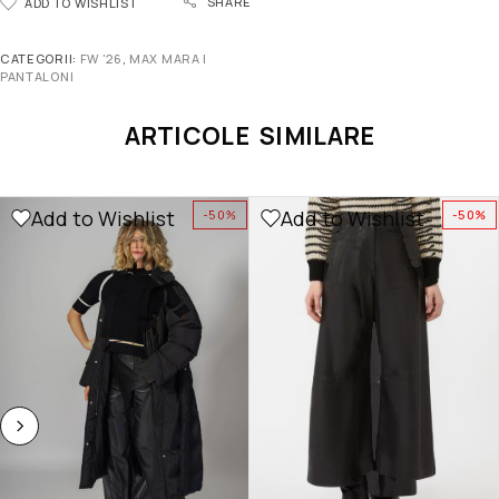
SHARE
ADD TO WISHLIST
CATEGORII:
FW '26
,
MAX MARA |
PANTALONI
ARTICOLE SIMILARE
Add to Wishlist
Add to Wishlist
-50%
-50%