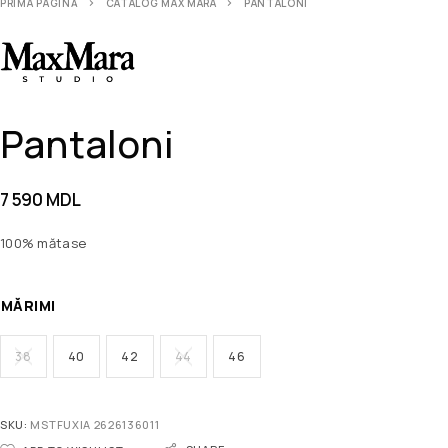
PRIMA PAGINĂ
CATALOG MAX MARA
PANTALONI
Pantaloni
7 590
MDL
100% mătase
MĂRIMI
38
40
42
44
46
SKU:
MSTFUXIA 2626136011