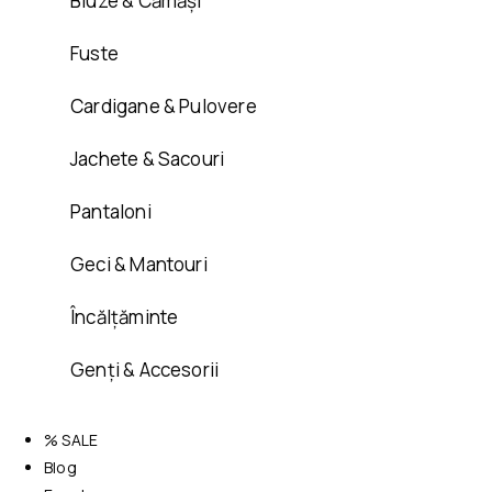
Bluze & Cămăși
Fuste
Cardigane & Pulovere
Jachete & Sacouri
Pantaloni
Geci & Mantouri
Încălțăminte
Genți & Accesorii
% SALE
Blog