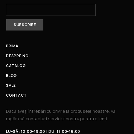
PRIMA
DESPRE NOI
CATALOG
BLOG
SALE
CONTACT
Dacă aveți întrebări cu privire la produsele noastre, vă
rugăm să contactați serviciul nostru pentru clienți.​
LU-SÂ: 10:00-19:00 | DU: 11:00-16:00