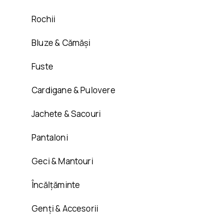
Rochii
Bluze & Cămăși
Fuste
Cardigane & Pulovere
Jachete & Sacouri
Pantaloni
Geci & Mantouri
Încălțăminte
Genți & Accesorii