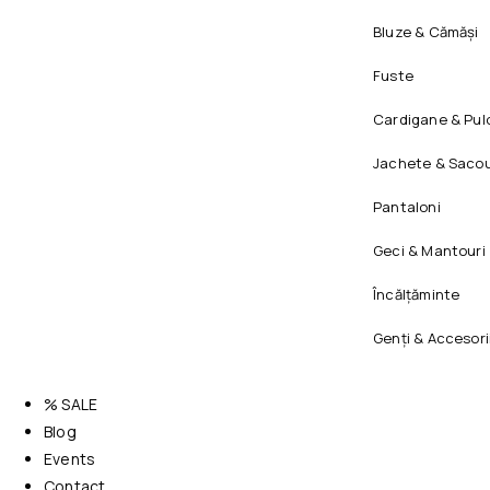
Bluze & Cămăși
Fuste
Cardigane & Pul
Jachete & Sacou
Pantaloni
Geci & Mantouri
Încălțăminte
Genți & Accesori
% SALE
Blog
Events
Contact