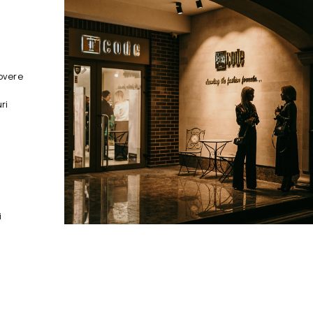
overe
ri
i