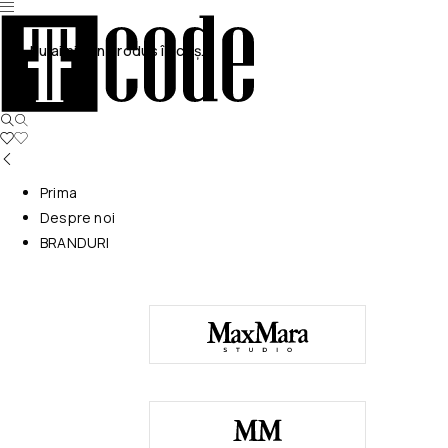
Nu ai niciun produs în coș.
Prima
Despre noi
BRANDURI