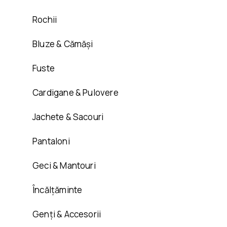
Rochii
Bluze & Cămăși
Fuste
Cardigane & Pulovere
Jachete & Sacouri
Pantaloni
Geci & Mantouri
Încălțăminte
Genți & Accesorii