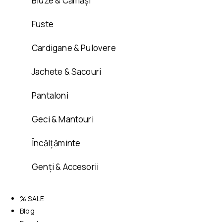
Bluze & Cămăși
Fuste
Cardigane & Pulovere
Jachete & Sacouri
Pantaloni
Geci & Mantouri
Încălțăminte
Genți & Accesorii
% SALE
Blog