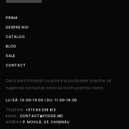
PRIMA
DESPRE NOI
CATALOG
BLOG
SALE
CONTACT
Dacă aveți întrebări cu privire la produsele noastre, vă
rugăm să contactați serviciul nostru pentru clienți.​
LU-SÂ: 10:00-19:00 | DU: 11:00-16:00
TELEFON:
+373 69 338 813
EMAIL:
CONTACT@FCODE.MD
ADRESA:
P. MOVILĂ, 23, CHIȘINĂU